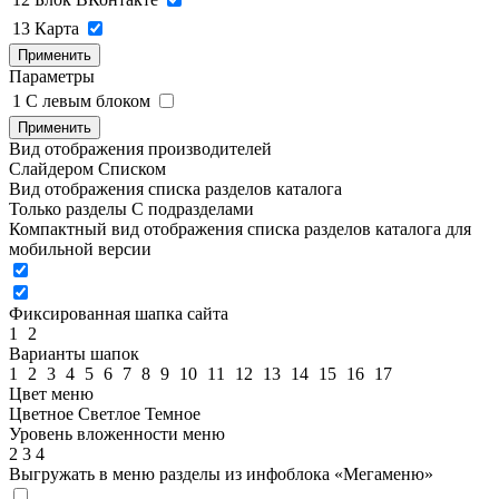
13
Карта
Применить
Параметры
1
C левым блоком
Применить
Вид отображения производителей
Слайдером
Списком
Вид отображения списка разделов каталога
Только разделы
С подразделами
Компактный вид отображения списка разделов каталога для
мобильной версии
Фиксированная шапка сайта
1
2
Варианты шапок
1
2
3
4
5
6
7
8
9
10
11
12
13
14
15
16
17
Цвет меню
Цветное
Светлое
Темное
Уровень вложенности меню
2
3
4
Выгружать в меню разделы из инфоблока «Мегаменю»