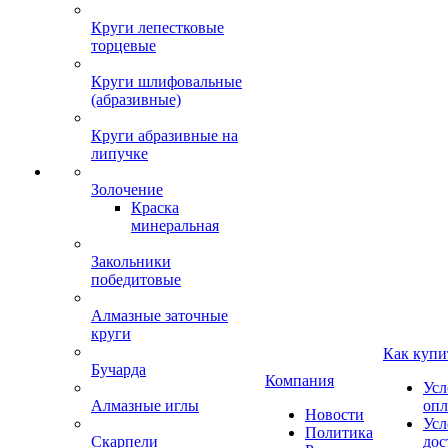
Круги лепестковые
торцевые
Круги шлифовальные
(абразивные)
Круги абразивные на
липучке
Золочение
Краска
минеральная
Закольники
победитовые
Алмазные заточные
круги
Как купи
Бучарда
Компания
Усл
Алмазные иглы
опл
Новости
Усл
Политика
Скарпели
дос