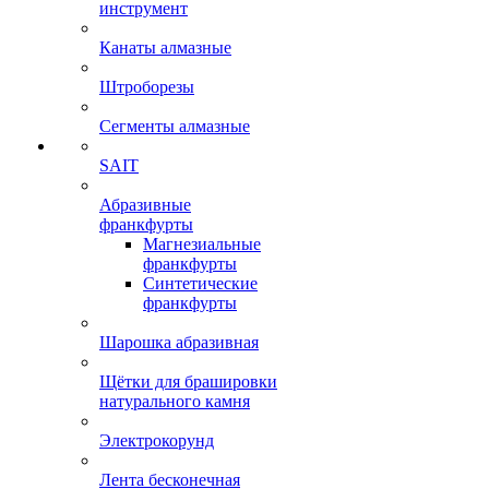
инструмент
Канаты алмазные
Штроборезы
Сегменты алмазные
SAIT
Абразивные
франкфурты
Магнезиальные
франкфурты
Синтетические
франкфурты
Шарошка абразивная
Щётки для брашировки
натурального камня
Электрокорунд
Лента бесконечная