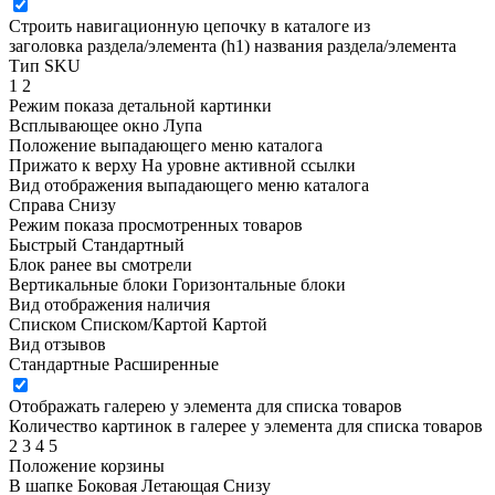
Строить навигационную цепочку в каталоге из
заголовка раздела/элемента (h1)
названия раздела/элемента
Тип SKU
1
2
Режим показа детальной картинки
Всплывающее окно
Лупа
Положение выпадающего меню каталога
Прижато к верху
На уровне активной ссылки
Вид отображения выпадающего меню каталога
Справа
Снизу
Режим показа просмотренных товаров
Быстрый
Стандартный
Блок ранее вы смотрели
Вертикальные блоки
Горизонтальные блоки
Вид отображения наличия
Списком
Списком/Картой
Картой
Вид отзывов
Стандартные
Расширенные
Отображать галерею у элемента для списка товаров
Количество картинок в галерее у элемента для списка товаров
2
3
4
5
Положение корзины
В шапке
Боковая
Летающая
Снизу