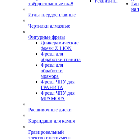
Реквизиты
твёрдосплавные вк-8
Гар
на 
Иглы твердосплавные
Чертилки алмазные
Фигурные фрезы
Диакерамические
фрезы Z-LION
Фрезы для
обработки гранита
Фрезы для
обработки
мрамора
Фрезы ЧПУ для
ГРАНИТА
Фрезы ЧПУ для
МРАМОРА
Расшивочные диски
Карандаши для камня
Гравировальный
электро инструмент