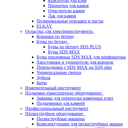
Красители для клея
Пропитки для камня
Очистители камня
Лак для камня
Полировальные порошки и пасты
ELKAY
Оснастка для электроинструмента
Коронки по бетону
Буры по бетону
Буры по бетону SDS PLUS
Буры SDS MAX
Буры проломные SDS MAX для перфоратора
Хвостовики и удлинители для коронок
Переходники с SDS MAX на SDS plus
Универсальные сверла
Зубила
Биты
Измерительный инструмент
Подъемно-транспортное оборудование
Зажимы для переноски каменных плит
Подъемники для камней
Профессиональный инструмент
Пескоструйное оборудование
Пескоструйные машины
Комплектующие для пескоструйных машин