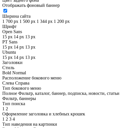
Цвет заднего фона
Отображать фоновый баннер
Ширина сайта
1 700 px
1 500 px
1 344 px
1 200 px
Шрифт
Open Sans
15 px
14 px
13 px
PT Sans
15 px
14 px
13 px
Ubuntu
15 px
14 px
13 px
Заголовки
Стиль
Bold
Normal
Расположение бокового меню
Слева
Справа
Тип бокового меню
Полное
Фильтр, каталог, баннер, подписка, новости, статьи
Фильтр, баннеры
Тип поиска
1
2
Оформление заголовка и хлебных крошек
1
2
3
4
Тип наведения на картинки