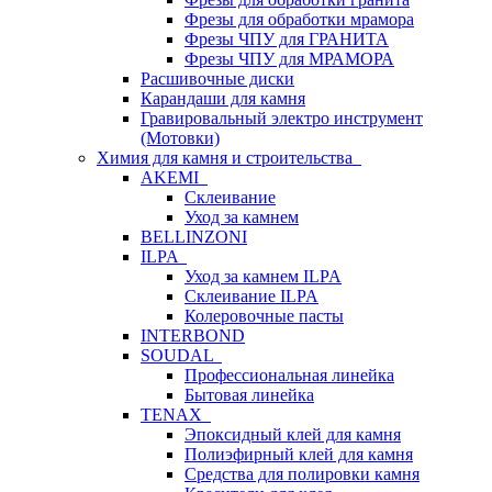
Фрезы для обработки мрамора
Фрезы ЧПУ для ГРАНИТА
Фрезы ЧПУ для МРАМОРА
Расшивочные диски
Карандаши для камня
Гравировальный электро инструмент
(Мотовки)
Химия для камня и строительства
AKEMI
Склеивание
Уход за камнем
BELLINZONI
ILPA
Уход за камнем ILPA
Склеивание ILPA
Колеровочные пасты
INTERBOND
SOUDAL
Профессиональная линейка
Бытовая линейка
TENAX
Эпоксидный клей для камня
Полиэфирный клей для камня
Средства для полировки камня