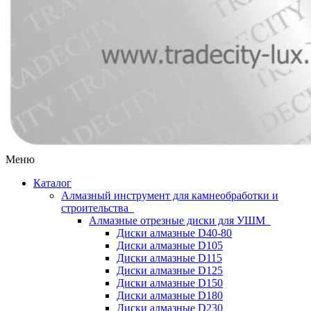
Меню
Каталог
Алмазный инструмент для камнеобработки и
строительства
Алмазные отрезные диски для УШМ
Диски алмазные D40-80
Диски алмазные D105
Диски алмазные D115
Диски алмазные D125
Диски алмазные D150
Диски алмазные D180
Диски алмазные D230