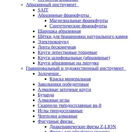
Абразивный инструмент
SAIT
Абразивные франкфурты
Магнезиальные франкфурты
Синтетические франкфурты
Шарошка абразивная
Щётки для брашировки натурального камня
Электрокорунд
Лента бесконечная
Круги лепестковые торцевые
Круги шлифовальные (абразивные)
Круги абразивные на липучке
Гравировальный и художественный инструмент
Золочение
Краска минеральная
Закольники победитовые
Алмазные заточные круги
Бучарда
Алмазные иглы
Скарпели твёрдосплавные вк-8
Иглы твердосплавные
Чертилки алмазные
Фигурные фрезы
Диакерамические фрезы Z-LION
Фрезы для обработки гранита