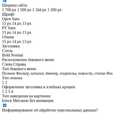
Ширина сайта
1 700 px
1 500 px
1 344 px
1 200 px
Шрифт
Open Sans
15 px
14 px
13 px
PT Sans
15 px
14 px
13 px
Ubuntu
15 px
14 px
13 px
Заголовки
Стиль
Bold
Normal
Расположение бокового меню
Слева
Справа
Тип бокового меню
Полное
Фильтр, каталог, баннер, подписка, новости, статьи
Фил
Тип поиска
1
2
Оформление заголовка и хлебных крошек
1
2
3
4
Тип наведения на картинки
Блеск
Мигание
Без анимации
Информирование об обработке персональных данных
?