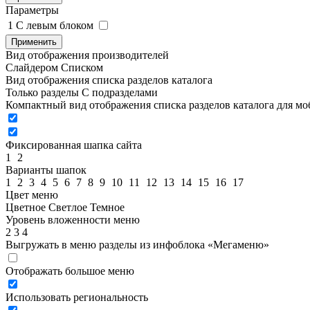
Параметры
1
C левым блоком
Применить
Вид отображения производителей
Слайдером
Списком
Вид отображения списка разделов каталога
Только разделы
С подразделами
Компактный вид отображения списка разделов каталога для м
Фиксированная шапка сайта
1
2
Варианты шапок
1
2
3
4
5
6
7
8
9
10
11
12
13
14
15
16
17
Цвет меню
Цветное
Светлое
Темное
Уровень вложенности меню
2
3
4
Выгружать в меню разделы из инфоблока «Мегаменю»
Отображать большое меню
Использовать региональность