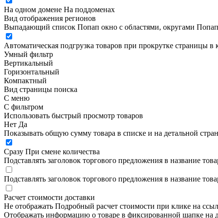
На одном домене
На поддоменах
Вид отображения регионов
Выпадающий список
Попап окно c областями, округами
Попап
Автоматическая подгрузка товаров при прокрутке страницы в 
Умный фильтр
Вертикальный
Горизонтальный
Компактный
Вид страницы поиска
С меню
С фильтром
Использовать быстрый просмотр товаров
Нет
Да
Показывать общую сумму товара в списке и на детальной стра
Сразу
При смене количества
Подставлять заголовок торгового предложения в название това
Подставлять заголовок торгового предложения в название това
Расчет стоимости доставки
Не отображать
Подробный расчет стоимости при клике на ссы
Отображать информацию о товаре в фиксированной шапке на д