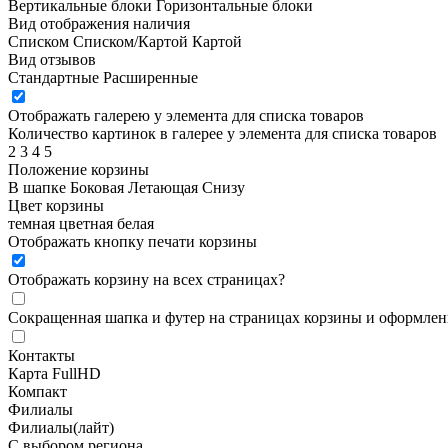
Вертикальные блоки
Горизонтальные блоки
Вид отображения наличия
Списком
Списком/Картой
Картой
Вид отзывов
Стандартные
Расширенные
Отображать галерею у элемента для списка товаров
Количество картинок в галерее у элемента для списка товаров
2
3
4
5
Положение корзины
В шапке
Боковая
Летающая
Снизу
Цвет корзины
темная
цветная
белая
Отображать кнопку печати корзины
Отображать корзину на всех страницах
?
Сокращенная шапка и футер на страницах корзины и оформлени
Контакты
Карта FullHD
Компакт
Филиалы
Филиалы(лайт)
С выбором региона