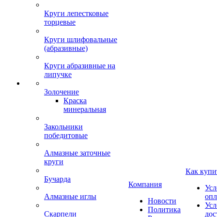
Круги лепестковые
торцевые
Круги шлифовальные
(абразивные)
Круги абразивные на
липучке
Золочение
Краска
минеральная
Закольники
победитовые
Алмазные заточные
круги
Как купи
Бучарда
Компания
Усл
Алмазные иглы
опл
Новости
Усл
Политика
Скарпели
дос