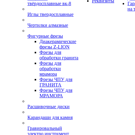
Реквизиты
твёрдосплавные вк-8
Гар
на 
Иглы твердосплавные
Чертилки алмазные
Фигурные фрезы
Диакерамические
фрезы Z-LION
Фрезы для
обработки гранита
Фрезы для
обработки
мрамора
Фрезы ЧПУ для
ГРАНИТА
Фрезы ЧПУ для
МРАМОРА
Расшивочные диски
Карандаши для камня
Гравировальный
электро инструмент