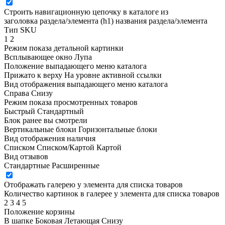
Строить навигационную цепочку в каталоге из
заголовка раздела/элемента (h1)
названия раздела/элемента
Тип SKU
1
2
Режим показа детальной картинки
Всплывающее окно
Лупа
Положение выпадающего меню каталога
Прижато к верху
На уровне активной ссылки
Вид отображения выпадающего меню каталога
Справа
Снизу
Режим показа просмотренных товаров
Быстрый
Стандартный
Блок ранее вы смотрели
Вертикальные блоки
Горизонтальные блоки
Вид отображения наличия
Списком
Списком/Картой
Картой
Вид отзывов
Стандартные
Расширенные
Отображать галерею у элемента для списка товаров
Количество картинок в галерее у элемента для списка товаров
2
3
4
5
Положение корзины
В шапке
Боковая
Летающая
Снизу