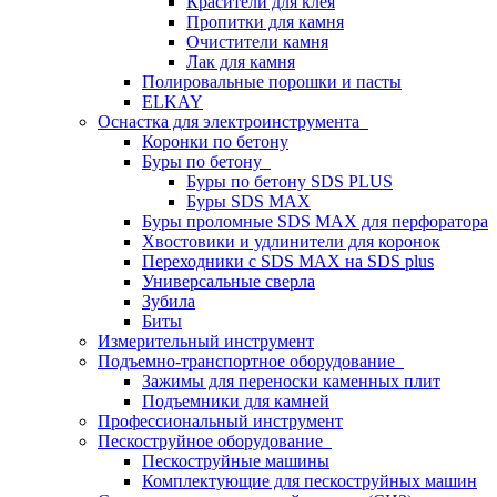
Красители для клея
Пропитки для камня
Очистители камня
Лак для камня
Полировальные порошки и пасты
ELKAY
Оснастка для электроинструмента
Коронки по бетону
Буры по бетону
Буры по бетону SDS PLUS
Буры SDS MAX
Буры проломные SDS MAX для перфоратора
Хвостовики и удлинители для коронок
Переходники с SDS MAX на SDS plus
Универсальные сверла
Зубила
Биты
Измерительный инструмент
Подъемно-транспортное оборудование
Зажимы для переноски каменных плит
Подъемники для камней
Профессиональный инструмент
Пескоструйное оборудование
Пескоструйные машины
Комплектующие для пескоструйных машин