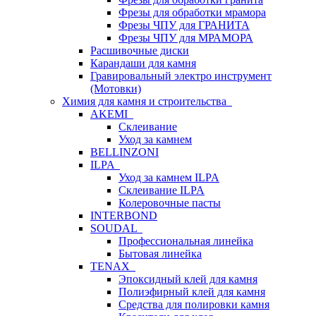
Фрезы для обработки мрамора
Фрезы ЧПУ для ГРАНИТА
Фрезы ЧПУ для МРАМОРА
Расшивочные диски
Карандаши для камня
Гравировальный электро инструмент
(Мотовки)
Химия для камня и строительства
AKEMI
Склеивание
Уход за камнем
BELLINZONI
ILPA
Уход за камнем ILPA
Склеивание ILPA
Колеровочные пасты
INTERBOND
SOUDAL
Профессиональная линейка
Бытовая линейка
TENAX
Эпоксидный клей для камня
Полиэфирный клей для камня
Средства для полировки камня