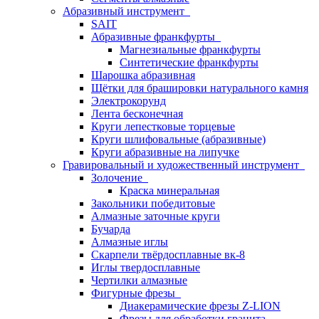
Абразивный инструмент
SAIT
Абразивные франкфурты
Магнезиальные франкфурты
Синтетические франкфурты
Шарошка абразивная
Щётки для брашировки натурального камня
Электрокорунд
Лента бесконечная
Круги лепестковые торцевые
Круги шлифовальные (абразивные)
Круги абразивные на липучке
Гравировальный и художественный инструмент
Золочение
Краска минеральная
Закольники победитовые
Алмазные заточные круги
Бучарда
Алмазные иглы
Скарпели твёрдосплавные вк-8
Иглы твердосплавные
Чертилки алмазные
Фигурные фрезы
Диакерамические фрезы Z-LION
Фрезы для обработки гранита