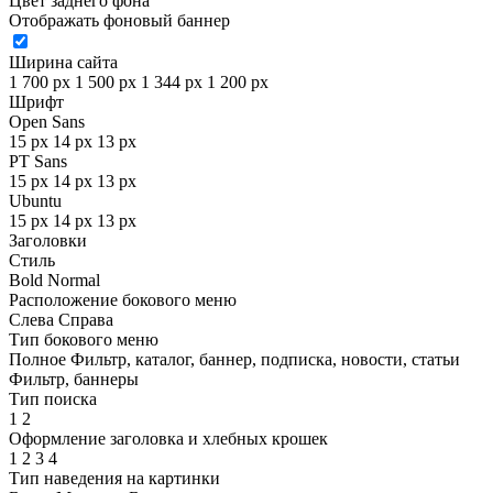
Цвет заднего фона
Отображать фоновый баннер
Ширина сайта
1 700 px
1 500 px
1 344 px
1 200 px
Шрифт
Open Sans
15 px
14 px
13 px
PT Sans
15 px
14 px
13 px
Ubuntu
15 px
14 px
13 px
Заголовки
Стиль
Bold
Normal
Расположение бокового меню
Слева
Справа
Тип бокового меню
Полное
Фильтр, каталог, баннер, подписка, новости, статьи
Фильтр, баннеры
Тип поиска
1
2
Оформление заголовка и хлебных крошек
1
2
3
4
Тип наведения на картинки