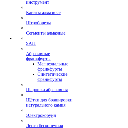
инструмент
Канаты алмазные
Штроборезы
Сегменты алмазные
SAIT
Абразивные
франкфурты
Магнезиальные
франкфурты
Синтетические
франкфурты
Шарошка абразивная
Щётки для брашировки
натурального камня
Электрокорунд
Лента бесконечная