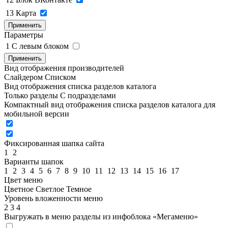
13
Карта
Применить
Параметры
1
C левым блоком
Применить
Вид отображения производителей
Слайдером
Списком
Вид отображения списка разделов каталога
Только разделы
С подразделами
Компактный вид отображения списка разделов каталога для
мобильной версии
Фиксированная шапка сайта
1
2
Варианты шапок
1
2
3
4
5
6
7
8
9
10
11
12
13
14
15
16
17
Цвет меню
Цветное
Светлое
Темное
Уровень вложенности меню
2
3
4
Выгружать в меню разделы из инфоблока «Мегаменю»