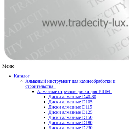
Меню
Каталог
Алмазный инструмент для камнеобработки и
строительства
Алмазные отрезные диски для УШМ
Диски алмазные D40-80
Диски алмазные D105
Диски алмазные D115
Диски алмазные D125
Диски алмазные D150
Диски алмазные D180
Диски алмазные D230